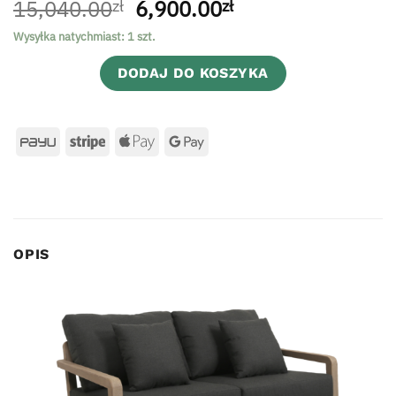
Pierwotna
Aktualna
15,040.00
6,900.00
zł
zł
cena
cena
Wysyłka natychmiast: 1 szt.
wynosiła:
wynosi:
15,040.00zł.
6,900.00zł.
DODAJ DO KOSZYKA
OPIS