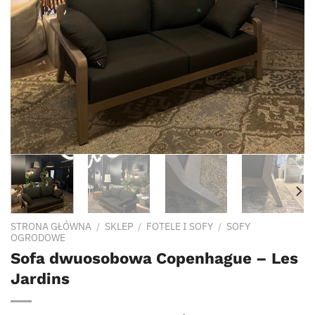
STRONA GŁÓWNA
/
SKLEP
/
FOTELE I SOFY
/
SOFY
OGRODOWE
Sofa dwuosobowa Copenhague – Les
Jardins