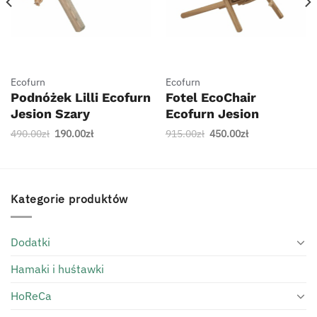
Ecofurn
Ecofurn
Podnóżek Lilli Ecofurn
Fotel EcoChair
Jesion Szary
Ecofurn Jesion
Brązowy
Pierwotna
Aktualna
Pierwotna
Aktualna
490.00
zł
190.00
zł
915.00
zł
450.00
zł
cena
cena
cena
cena
wynosiła:
wynosi:
wynosiła:
wynosi:
490.00zł.
190.00zł.
915.00zł.
450.00zł.
Kategorie produktów
Dodatki
Hamaki i huśtawki
HoReCa