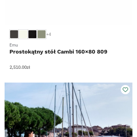
+4
Emu
Prostokątny stół Cambi 160×80 809
2,510.00
zł