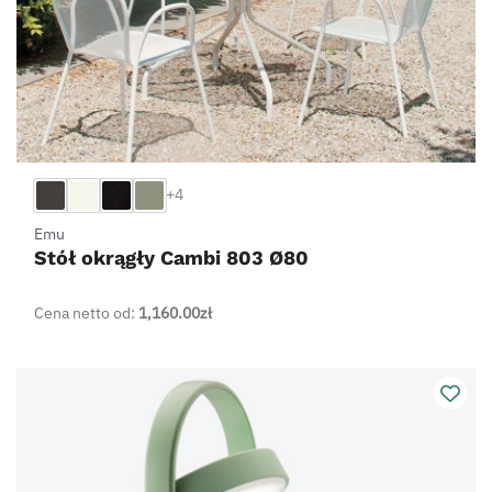
+4
Emu
Stół okrągły Cambi 803 Ø80
Cena netto od:
1,160.00
zł