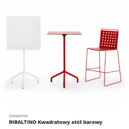
3,240.00zł
Urbantime
RIBALTINO Kwadratowy stół barowy