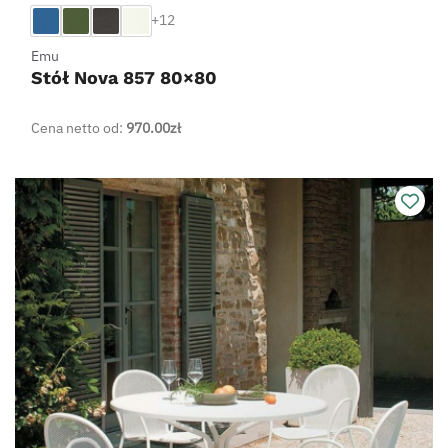
+12
Emu
Stół Nova 857 80×80
Cena netto od:
970.00
zł