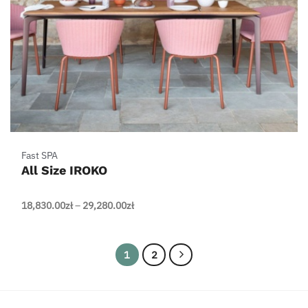
Fast SPA
All Size IROKO
Zakres
18,830.00
zł
–
29,280.00
zł
cen:
od
18,830.00zł
1
2
do
29,280.00zł