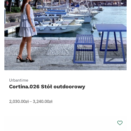
Urbantime
Cortina.026 Stół outdoorowy
Zakres
2,030.00
zł
–
3,240.00
zł
cen:
od
2,030.00zł
do