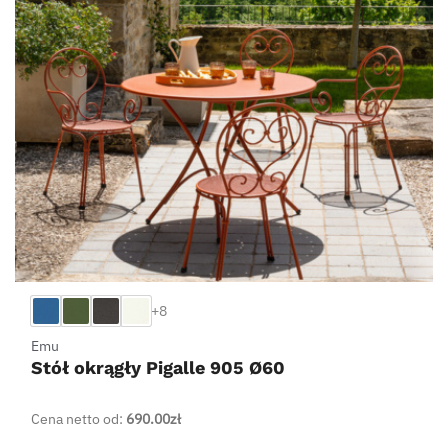
+8
Emu
Stół okrągły Pigalle 905 Ø60
Cena netto od:
690.00
zł