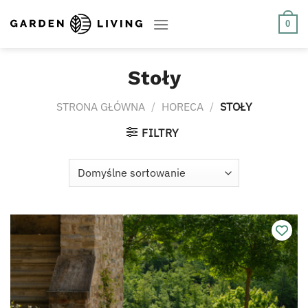
Skip
to
0
content
Stoły
STRONA GŁÓWNA
/
HORECA
/
STOŁY
FILTRY