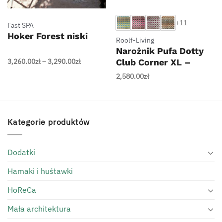
+11
Fast SPA
Hoker Forest niski
Roolf-Living
Narożnik Pufa Dotty
Zakres
3,260.00
zł
–
3,290.00
zł
Club Corner XL –
cen:
Roolf-Living
2,580.00
zł
od
3,260.00zł
do
3,290.00zł
Kategorie produktów
Dodatki
Hamaki i huśtawki
HoReCa
Mała architektura