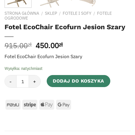
STRONA GŁÓWNA
/
SKLEP
/
FOTELE I SOFY
/
FOTELE
OGRODOWE
Fotel EcoChair Ecofurn Jesion Szary
Pierwotna
Aktualna
915.00
450.00
zł
zł
cena
cena
Fotel EcoChair Ecofurn Jesion Szary
wynosiła:
wynosi:
915.00zł.
450.00zł.
Wysyłka: natychmiast
ilość Fotel EcoChair Ecofurn Jesion Szary
DODAJ DO KOSZYKA