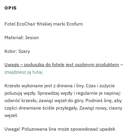
OPIS
Fotel EcoChair fińskiej marki Ecofurn
Materiał: Jesion
Kolor: Szary
Uwaga – poduszka do fotele jest osobnym produktem
–
znajdziesz ją tutaj
Krzesło wykonane jest z drewna i liny. Czas i zużycie
poluzują węzły. Sprawdzaj węzły i regularnie je napinaj:
odwróć krzesło, zawiąż węzeł do góry. Podnieś linę, aby
części drewniane ściśle przylegały. Zawiąż nowy, ciasny
węzeł.
Uwaga! Poluzowana lina może spowodować upadek