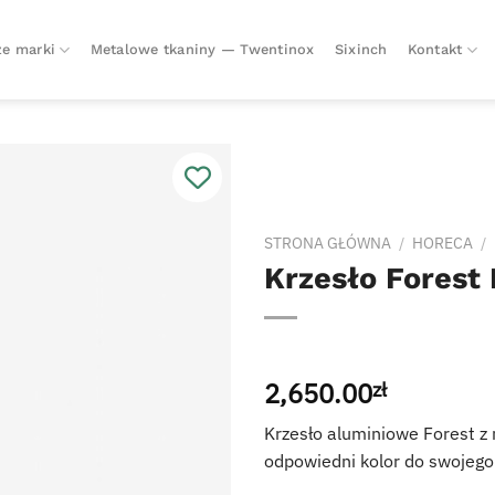
e marki
Metalowe tkaniny — Twentinox
Sixinch
Kontakt
STRONA GŁÓWNA
/
HORECA
/
Krzesło Forest 
2,650.00
zł
Krzesło aluminiowe Forest z
odpowiedni kolor do swojego 