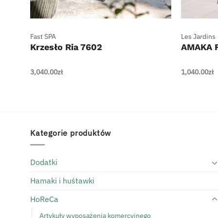
+
+
Fast SPA
Les Jardins
ikami
Krzesło Ria 7602
AMAKA F
3,040.00
zł
1,040.00
zł
Kategorie produktów
Dodatki
Hamaki i huśtawki
HoReCa
Artykuły wyposażenia komercyjnego