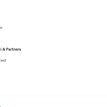
cm
i & Partners
rest