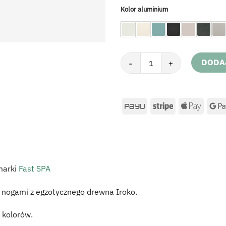
Kolor aluminium
ilość Krzesło Forest Iroko
DODA
 marki
Fast SPA
 nogami z egzotycznego drewna Iroko.
 kolorów.