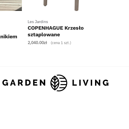
+
Les Jardins
COPENHAGUE Krzesło
sztaplowane
tnikiem
2,040.00
zł
(cena 1 szt.)