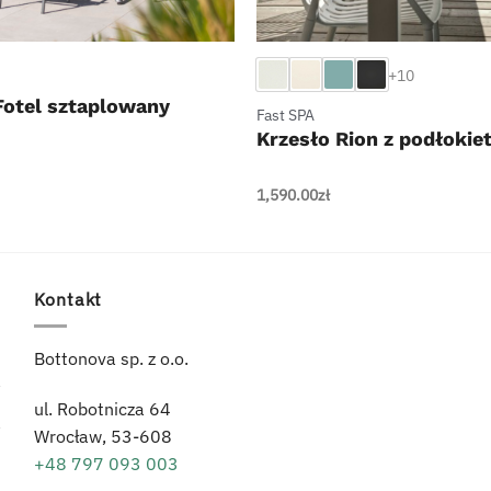
+
+10
otel sztaplowany
Fast SPA
Krzesło Rion z podłokie
1,590.00
zł
Kontakt
Bottonova sp. z o.o.
ul. Robotnicza 64
Wrocław,
53-608
+48 797 093 003