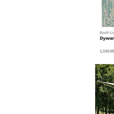
+
Roolf-Li
Dywan
1,130.00