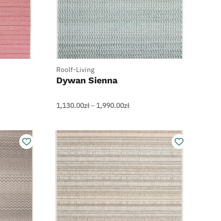
+
Roolf-Living
Dywan Sienna
Zakres
1,130.00
zł
–
1,990.00
zł
cen:
od
0zł
1,130.00zł
do
0zł
1,990.00zł