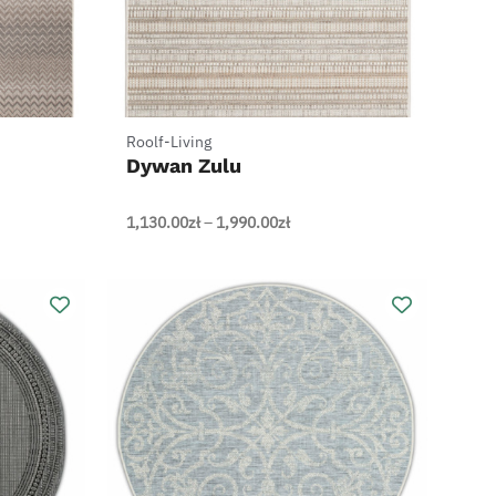
+
Roolf-Living
Dywan Zulu
Zakres
1,130.00
zł
–
1,990.00
zł
cen:
od
0zł
1,130.00zł
do
0zł
1,990.00zł