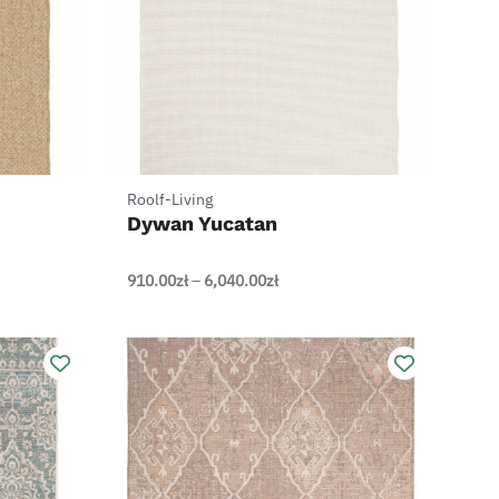
+
Roolf-Living
Dywan Yucatan
Zakres
910.00
zł
–
6,040.00
zł
cen:
od
910.00zł
do
zł
6,040.00zł