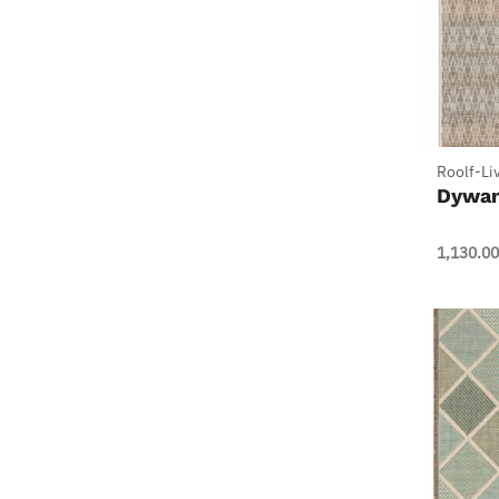
+
Roolf-Li
Dywan
1,130.00