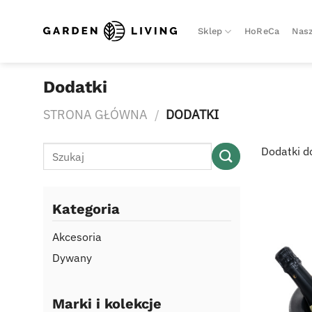
Skip
to
Sklep
HoReCa
Nasz
content
Dodatki
STRONA GŁÓWNA
/
DODATKI
Szukaj:
Dodatki d
Kategoria
Akcesoria
Dywany
Marki i kolekcje