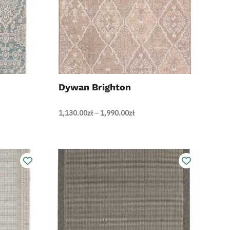
+
Dywan Brighton
Zakres
1,130.00
zł
–
1,990.00
zł
cen:
od
1,130.00zł
0zł
do
1,990.00zł
0zł