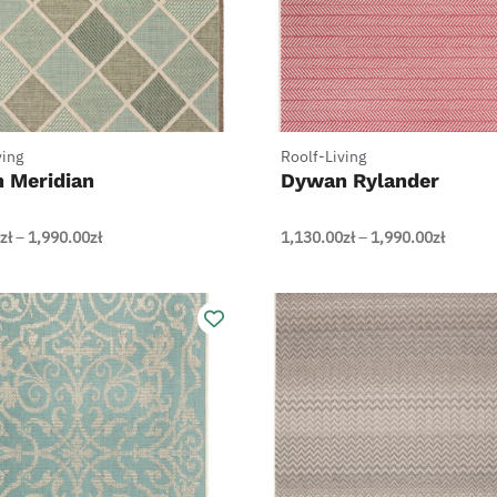
+
ving
Roolf-Living
 Meridian
Dywan Rylander
Zakres
Zakres
zł
–
1,990.00
zł
1,130.00
zł
–
1,990.00
zł
cen:
cen:
od
od
1,130.00zł
1,130.0
do
do
1,990.00zł
1,990.0