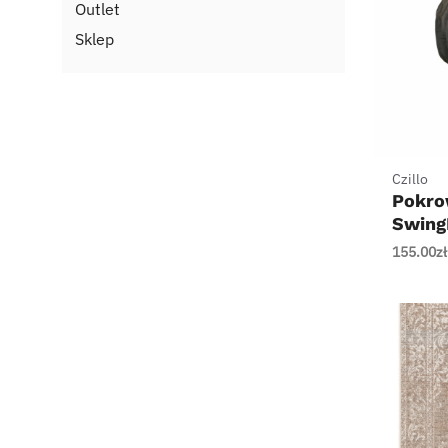
Outlet
Sklep
+
Czillo
Pokrow
Swing
155.00
zł