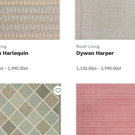
+
ving
Roolf-Living
 Harlequin
Dywan Harper
Zakres
Zakres
zł
–
1,990.00
zł
1,130.00
zł
–
1,990.00
zł
cen:
cen:
od
od
1,130.00zł
1,130.0
do
do
1,990.00zł
1,990.0