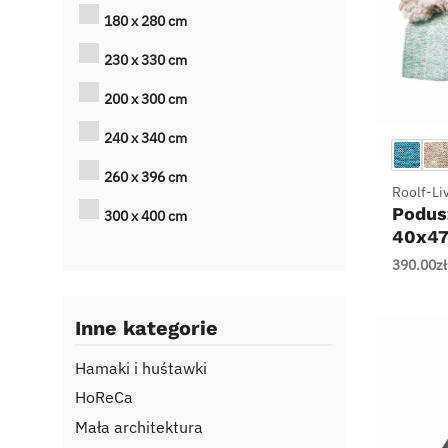
180 x 280 cm
230 x 330 cm
200 x 300 cm
+
240 x 340 cm
260 x 396 cm
Roolf-Li
Podus
300 x 400 cm
40x4
390.00
zł
Inne kategorie
Hamaki i huśtawki
HoReCa
Mała architektura