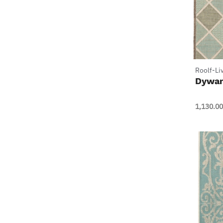
+
Roolf-Li
Dywan
1,130.00