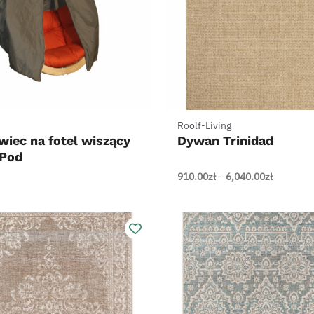
+
Roolf-Living
iec na fotel wiszący
Dywan Trinidad
Pod
Zakres
910.00
zł
–
6,040.00
zł
cen:
od
910.00zł
do
6,040.00