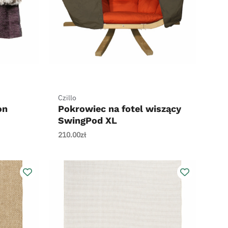
+
Czillo
on
Pokrowiec na fotel wiszący
SwingPod XL
210.00
zł