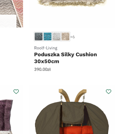
+
+6
Roolf-Living
Poduszka Silky Cushion
30x50cm
390.00
zł