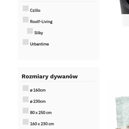
Czillo
Roolf-Living
Silky
Urbantime
Rozmiary dywanów
⌀ 160cm
⌀ 230cm
80 x 250 cm
160 x 230 cm