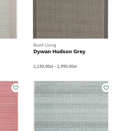
+
Roolf-Living
Dywan Hudson Grey
Zakres
1,130.00
zł
–
1,990.00
zł
cen:
od
0zł
1,130.00zł
do
0zł
1,990.00zł