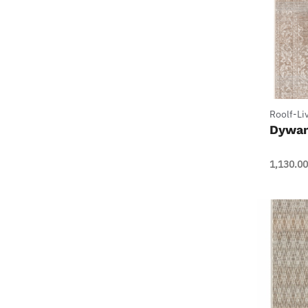
+
Roolf-Li
Dywan
1,130.00