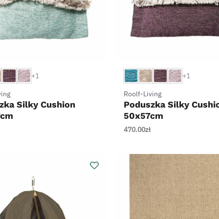
+
+1
+1
ving
Roolf-Living
zka Silky Cushion
Poduszka Silky Cushi
7cm
50x57cm
470.00
zł