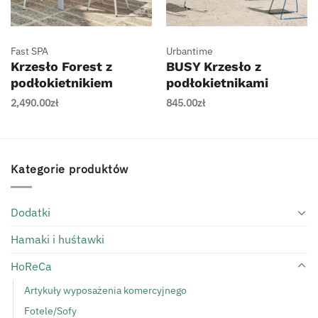
Fast SPA
Urbantime
Krzesło Forest z
BUSY Krzesło z
podłokietnikiem
podłokietnikami
2,490.00
zł
845.00
zł
Kategorie produktów
Dodatki
Hamaki i huśtawki
HoReCa
Artykuły wyposażenia komercyjnego
Fotele/Sofy