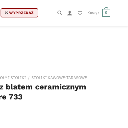
Koszyk
0
WYPRZEDAŻ
OŁY I STOLIKI
/
STOLIKI KAWOWE-TARASOWE
 z blatem ceramicznym
re 733