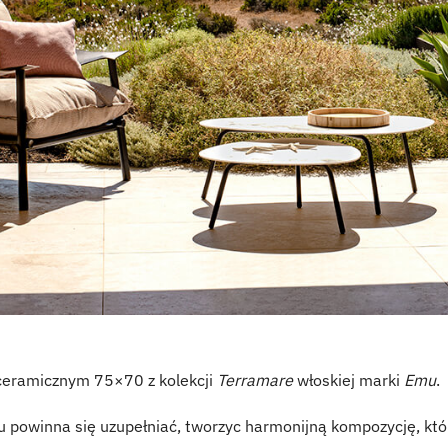
 ceramicznym 75×70 z kolekcji
Terramare
włoskiej marki
Emu
.
u powinna się uzupełniać, tworzyc harmonijną kompozycję, któr