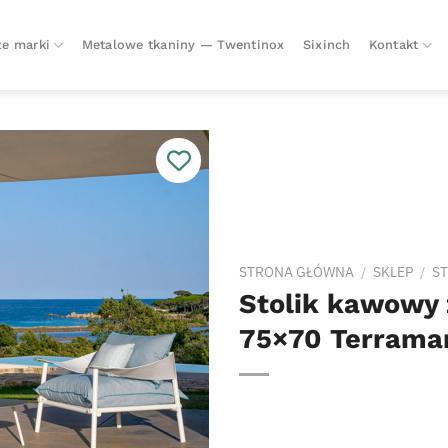
e marki
Metalowe tkaniny — Twentinox
Sixinch
Kontakt
STRONA GŁÓWNA
/
SKLEP
/
ST
Stolik kawowy
75×70 Terrama