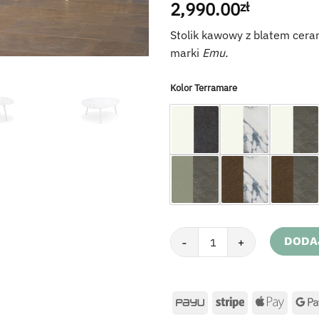
2,990.00
zł
Stolik kawowy z blatem cer
marki
Emu.
Kolor Terramare
ilość Stolik kawowy z blatem ce
DODA