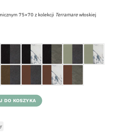
amicznym 75×70 z kolekcji
Terramare
włoskiej
ramicznym 75x70 Terramare 733
J DO KOSZYKA