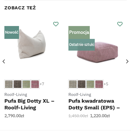
ZOBACZ TEŻ
Promocja
Nowość
Ostatnie sztuki
+7
+5
Roolf-Living
Roolf-Living
Pufa Big Dotty XL –
Pufa kwadratowa
Roolf-Living
Dotty Small (EPS) –
Roolf-Living
Pierwotna
Aktualna
2,790.00
zł
1,450.00
zł
1,220.00
zł
cena
cena
wynosiła:
wynosi: