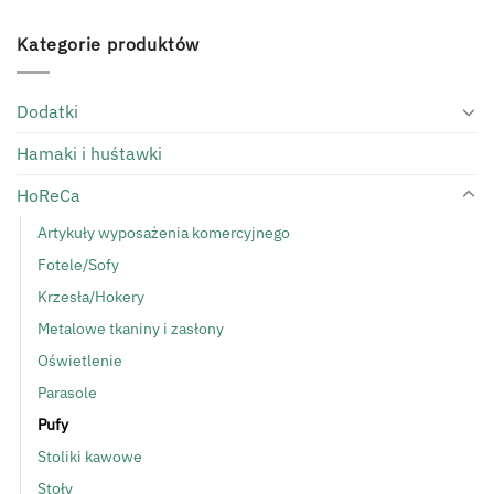
1,450.00zł.
1,220.00zł.
Kategorie produktów
Dodatki
Hamaki i huśtawki
HoReCa
Artykuły wyposażenia komercyjnego
Fotele/Sofy
Krzesła/Hokery
Metalowe tkaniny i zasłony
Oświetlenie
Parasole
Pufy
Stoliki kawowe
Stoły