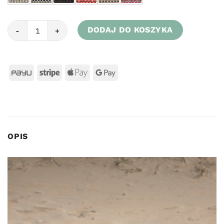
ilość Pufa Dotty Round Ø 70cm - Roolf-Living
DODAJ DO KOSZYKA
OPIS