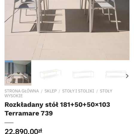
STRONA GŁÓWNA
/
SKLEP
/
STOŁY I STOLIKI
/
STOŁY
WYSOKIE
Rozkładany stół 181+50+50×103
Terramare 739
22,890.00
zł