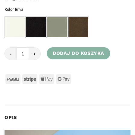
Kolor Emu
ilość Rozkładany stół 181+50+50x103 Terramare 739
DODAJ DO KOSZYKA
OPIS