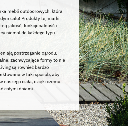
marka mebli outdoorowych, która
dym calu! Produkty tej marki
tną jakość, funkcjonalność i
cy niemal do każdego typu
eniają postrzeganie ogrodu,
alne, zachwycające formy to nie
Living są również bardzo
jektowane w taki sposób, aby
w naszego ciała, dzięki czemu
ć całymi dniami.