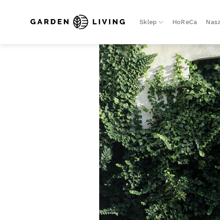
Skip
to
Sklep
HoReCa
Nasz
content