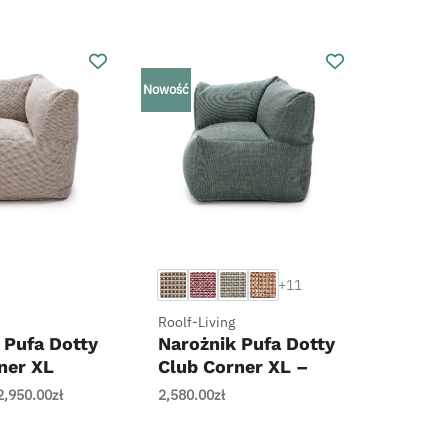
Nowość
+
+11
Roolf-Living
 Pufa Dotty
Narożnik Pufa Dotty
ner XL
Club Corner XL –
Roolf-Living
Roolf-Living
Pierwotna
Aktualna
2,950.00
zł
2,580.00
zł
cena
cena
wynosiła:
wynosi: