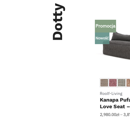
Dotty
Promocja
Nowość
+
Roolf-Living
Kanapa Puf
Love Seat –
Living
2,980.00
zł
–
3,8