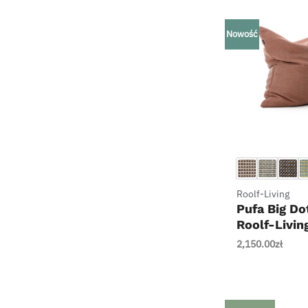
Nowość
+
Roolf-Living
Pufa Big Do
Roolf-Livin
2,150.00
zł