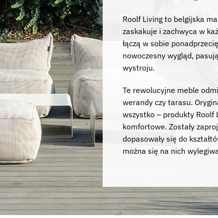
Roolf Living to belgijska 
zaskakuje i zachwyca w każ
łączą w sobie ponadprzecię
nowoczesny wygląd, pasują
wystroju.
Te rewolucyjne meble odmi
werandy czy tarasu. Orygin
wszystko – produkty Roolf 
komfortowe. Zostały zapro
dopasowały się do kształtó
można się na nich wylegiwa