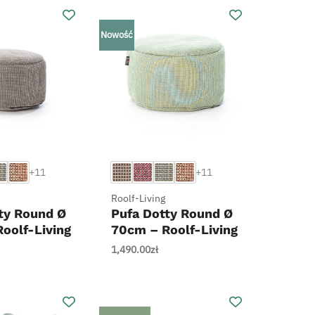
3,470.00zł.
2,950.00zł.
Nowość
+
+11
+11
Roolf-Living
ty Round Ø
Pufa Dotty Round Ø
oolf-Living
70cm – Roolf-Living
1,490.00
zł