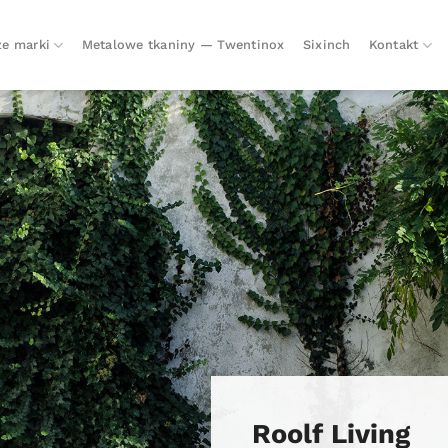
e marki
Metalowe tkaniny — Twentinox
Sixinch
Kontakt
Roolf Living