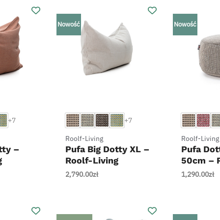
2,980.00zł
do
Nowość
Nowość
3,870.00zł
+
+
+7
+7
Roolf-Living
Roolf-Living
tty –
Pufa Big Dotty XL –
Pufa Dot
g
Roolf-Living
50cm – R
2,790.00
zł
1,290.00
zł