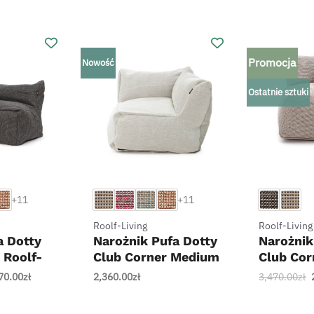
Promocja
Nowość
Ostatnie sztuki
+
+
+11
+11
Roolf-Living
Roolf-Living
a Dotty
Narożnik Pufa Dotty
Narożnik
 Roolf-
Club Corner Medium
Club Cor
– Roolf-Living
(EPS) – 
Zakres
70.00
zł
2,360.00
zł
3,470.00
zł
cen:
od