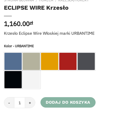
STRONA GŁÓWNA
/
HORECA
/
KRZESŁA/HOKERY
ECLIPSE WIRE Krzesło
1,160.00
zł
Krzesło Eclipse Wire Włoskiej marki URBANTIME
Kolor - URBANTIME
ilość ECLIPSE WIRE Krzesło
DODAJ DO KOSZYKA