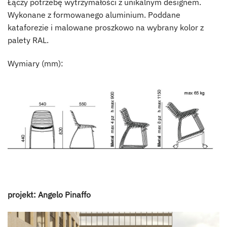
Ł
ączy potrzebę wytrzymałości z unikalnym designem.‎
W
ykonane z formowanego aluminium.
Poddane
kataforezie i m
alowane proszkowo na wybrany kolor z
palety RAL.
Wymiary (mm):
projekt: Angelo Pinaffo