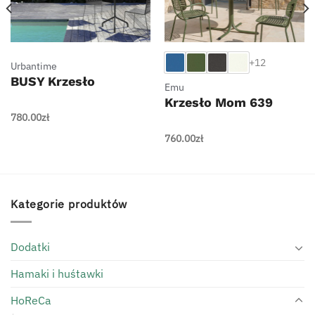
+12
Urbantime
BUSY Krzesło
Emu
Krzesło Mom 639
780.00
zł
760.00
zł
Kategorie produktów
Dodatki
Hamaki i huśtawki
HoReCa