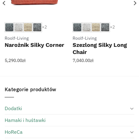
+2
+2
Roolf-Living
Roolf-Living
Narożnik Silky Corner
Szezlong Silky Long
Chair
5,290.00
zł
7,040.00
zł
Kategorie produktów
Dodatki
Hamaki i huśtawki
HoReCa