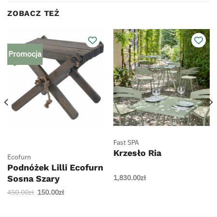
ZOBACZ TEŻ
Promocja
Fast SPA
Krzesło Ria
Ecofurn
Podnóżek Lilli Ecofurn
1,830.00
zł
Sosna Szary
Pierwotna
Aktualna
450.00
zł
150.00
zł
cena
cena
wynosiła:
wynosi: