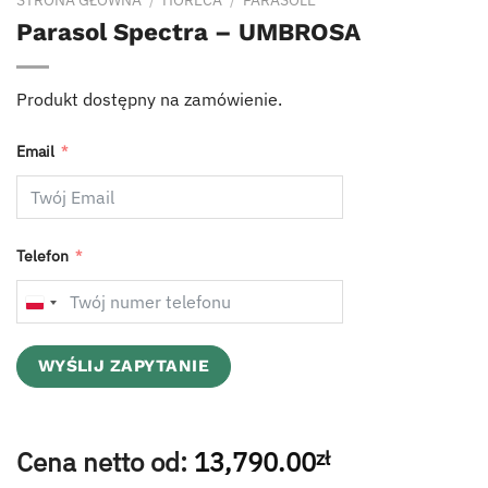
STRONA GŁÓWNA
/
HORECA
/
PARASOLE
Parasol Spectra – UMBROSA
Produkt dostępny na zamówienie.
Email
Telefon
POLAND
+48
WYŚLIJ ZAPYTANIE
Cena netto od:
13,790.00
zł