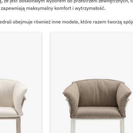
, że jest doskonałym wyborem do przestrzeni zewnętrznych, tak
 zapewniają maksymalny komfort i wytrzymałość.
edrali obejmuje również inne modele, które razem tworzą spójn