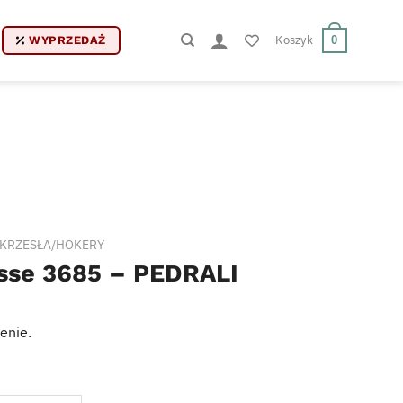
Koszyk
0
WYPRZEDAŻ
KRZESŁA/HOKERY
sse 3685 – PEDRALI
enie.