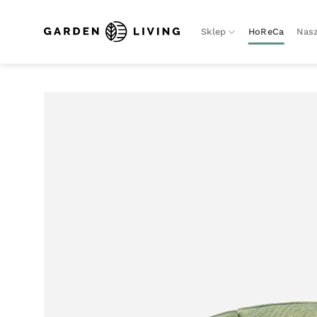
Skip
to
Sklep
HoReCa
Nasz
content