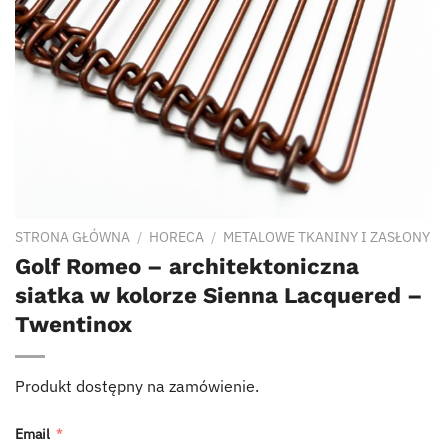
STRONA GŁÓWNA
/
HORECA
/
METALOWE TKANINY I ZASŁONY
Golf Romeo – architektoniczna
siatka w kolorze Sienna Lacquered –
Twentinox
Produkt dostępny na zamówienie.
Email