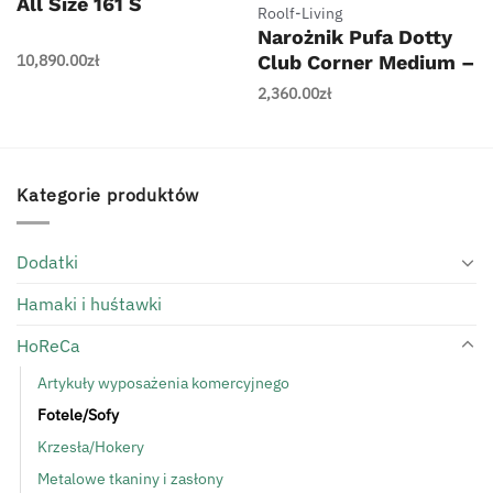
All Size 161 S
Roolf-Living
Narożnik Pufa Dotty
10,890.00
zł
Club Corner Medium –
Roolf-Living
2,360.00
zł
Kategorie produktów
Dodatki
Hamaki i huśtawki
HoReCa
Artykuły wyposażenia komercyjnego
Fotele/Sofy
Krzesła/Hokery
Metalowe tkaniny i zasłony